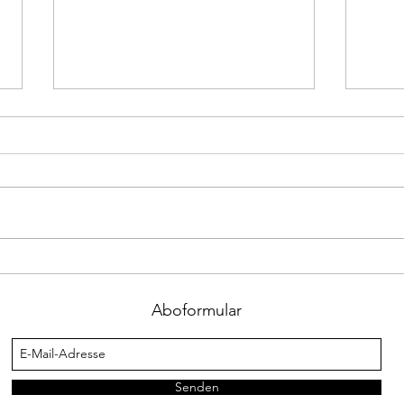
WICHTIG: Straßenausbau
Große
Fränkinger Straße - Sperrungen
Kinde
Aboformular
während der Sommerferien
Senden