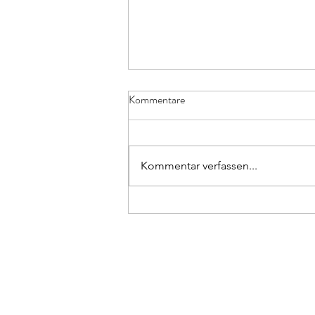
Kommentare
Kommentar verfassen...
Endlich wieder Sommerfest!
Sonne, Sand und die neuen
Weichser Beachtennis-
Vereinsmeister 2026