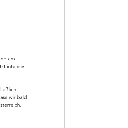
und am 
zt intensiv 
ießlich 
ass wir bald 
terreich, 