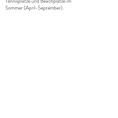
Tennisplätze und Beachplätze im
Sommer (April-September).
Gastspieler können mit dem
Mitglied die Tennisplätze für eine
geringe Gebühr nutzen.
Mehr erfahren