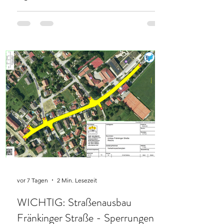
Tennisabteilung! Bei absolutem
Traumwetter und strahlendem
Sonnenschein verwandelte sich unser
Beachplatz in eine brodelnde Sport-
Arena. Im Mittelpunkt stand dieses Jahr
das mit Spannung erwartete Beachtennis-
Turnier. Insgesamt 24 hochmotivierte
Teilnehmer kämpften im Sand um jeden
Zentimeter. Das Besondere: Die
Paarungen wurden für jede Runde immer
neu ausgelost! Gespiel
vor 7 Tagen
2 Min. Lesezeit
WICHTIG: Straßenausbau
Fränkinger Straße - Sperrungen