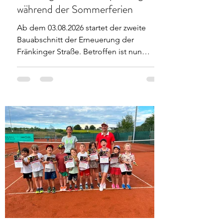
während der Sommerferien
Ab dem 03.08.2026 startet der zweite
Bauabschnitt der Erneuerung der
Fränkinger Straße. Betroffen ist nun
zunächst während der Sommerferien
primär der Teilbereich ab der Karl-Eberle-
Straße bis auf Höhe der zweiten Zufahrt
zum Kinderhaus, später dann auch wieder
der weitere Verlauf der Fränkinger Straße
hin zur Ortsmitte wie auch dem
beigefügten Plan zu entnehmen ist. Die
Vollsperrung besteht während des
Zeitraums für den gesamten Bereich, zum
Ende der Sommerferien sollte der