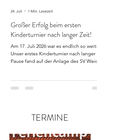
24. Juli
1 Min. Lesezeit
Großer Erfolg beim ersten
Kinderturnier nach langer Zeit!
Am 17. Juli 2026 war es endlich so weit:
Unser erstes Kinderturnier nach langer
Pause fand auf der Anlage des SV Weichs
statt. Mit 23 Teilnehmern aller
Altersklassen war der Tag ein echtes
Highlight für den Verein. Der Ablauf des
Tages Wir haben die Kinder in drei
Leistungs- und Altersgruppen aufgeteilt:
Die Kleinsten: An verschiedenen
Stationen konnten sie spielerisch ihre
TERMINE
Fähigkeiten zeigen und fleißig Punkte
sammeln. Die Älteren: Hier standen
spielerische Ball- und Koordin